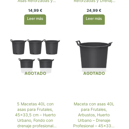
Asas Reforzadas y
Reforzadas y Drenaje
Drenaje – Uso
– Uso Profesional en
14,99
€
24,99
€
Profesional en Viveros
Viveros y Cultivo
y Cultivo Doméstico
Doméstico, Color
Leer más
Leer más
Negro
AGOTADO
AGOTADO
5 Macetas 40L con
Maceta con asas 40L
asas para Frutales,
para Frutales,
45×33,5 cm – Huerto
Arbustos, Huerto
Urbano, Fondo con
Urbano – Drenaje
drenaje profesional
Profesional – 45×33,5