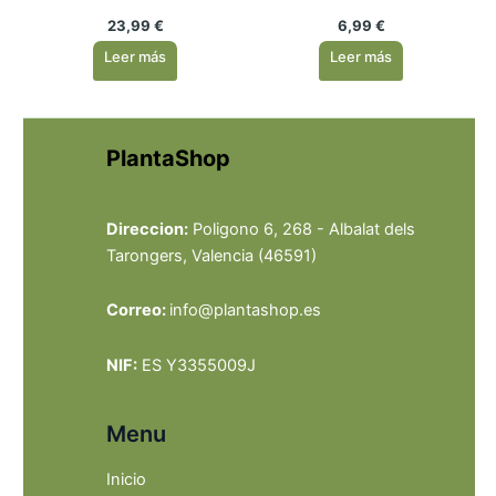
tipo estrella para
Color Mate
23,99
€
6,99
€
evitar
encharcamientos –
Leer más
Leer más
Color Mate
PlantaShop
Direccion:
Poligono 6, 268 - Albalat dels
Tarongers, Valencia (46591)
Correo:
info@plantashop.es
NIF:
ES Y3355009J
Menu
Inicio