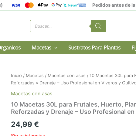
g)
Pedidos antes de la
Búsqueda
de
productos
rganicos
Macetas
Sustratos Para Plantas
F
Inicio
/
Macetas
/
Macetas con asas
/ 10 Macetas 30L para F
Reforzadas y Drenaje – Uso Profesional en Viveros y Culti
Macetas con asas
10 Macetas 30L para Frutales, Huerto, Pl
Reforzadas y Drenaje – Uso Profesional en
24,99
€
Sin existencias