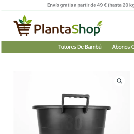
Ir
Envío gratis a partir de 49 € (hasta 20 k
al
contenido
Tutores De Bambú
Abonos O