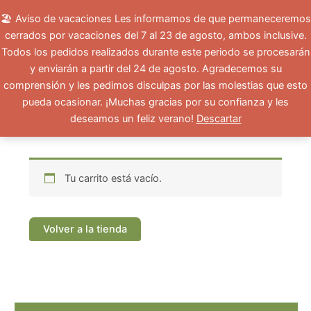
Ir
Menu Productos
Acceder
🏖️ Aviso de vacaciones Les informamos de que permaneceremos
al
cerrados por vacaciones del 7 al 23 de agosto, ambos inclusive.
contenido
Todos los pedidos realizados durante este periodo se procesarán
Cesta
y enviarán a partir del 24 de agosto. Agradecemos su
comprensión y les pedimos disculpas por las molestias que esto
pueda ocasionar. ¡Muchas gracias por su confianza y les
deseamos un feliz verano!
Descartar
Tu carrito está vacío.
Volver a la tienda