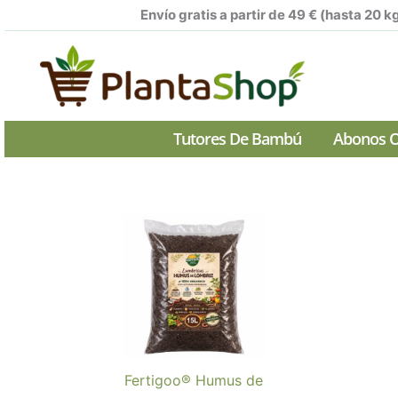
Ir
Envío gratis a partir de 49 € (hasta 20 k
al
contenido
Tutores De Bambú
Abonos O
Fertigoo® Humus de