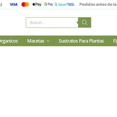
g)
Pedidos antes de la
Búsqueda
de
productos
rganicos
Macetas
Sustratos Para Plantas
F