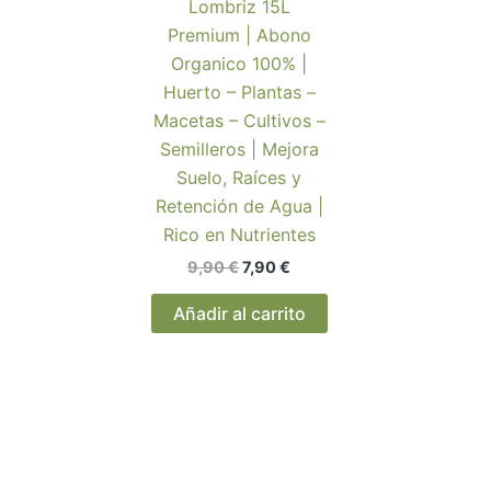
Lombriz 15L
Premium | Abono
Organico 100% |
Huerto – Plantas –
Macetas – Cultivos –
Semilleros | Mejora
Suelo, Raíces y
Retención de Agua |
Rico en Nutrientes
El
El
9,90
€
7,90
€
precio
precio
original
actual
Añadir al carrito
era:
es:
9,90 €.
7,90 €.