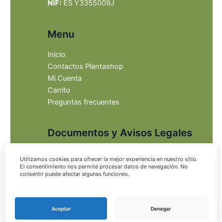
NIF:
ES Y3355009J
Menu
Inicio
Contactos Plantashop
Mi Cuenta
Carrito
Preguntas frecuentes
Documentos y Avisos Legales
Aviso Legal
Utilizamos cookies para ofrecer la mejor experiencia en nuestro sitio.
Declaración de privacidad
El consentimiento nos permite procesar datos de navegación. No
consentir puede afectar algunas funciones.
Derecho de Supresión
Política de devoluciones
Política de cookies (UE)
Aceptar
Denegar