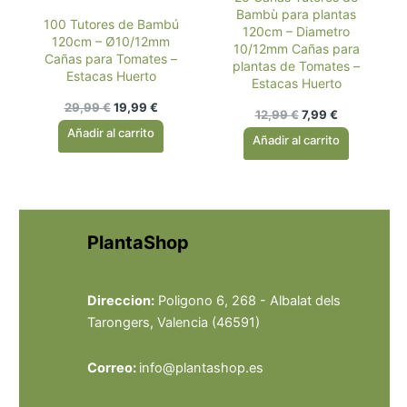
Bambù para plantas
100 Tutores de Bambú
120cm – Diametro
120cm – Ø10/12mm
10/12mm Cañas para
Cañas para Tomates –
plantas de Tomates –
Estacas Huerto
Estacas Huerto
El
El
29,99
€
19,99
€
El
El
12,99
€
7,99
€
precio
precio
precio
precio
Añadir al carrito
original
actual
Añadir al carrito
original
actual
era:
es:
era:
es:
29,99 €.
19,99 €.
12,99 €.
7,99 €.
PlantaShop
Direccion:
Poligono 6, 268 - Albalat dels
Tarongers, Valencia (46591)
Correo:
info@plantashop.es